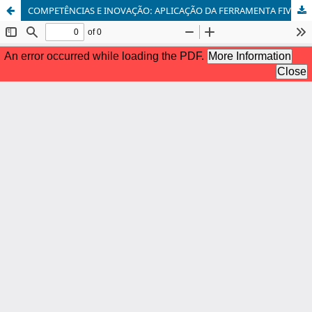
COMPETÊNCIAS E INOVAÇÃO: APLICAÇÃO DA FERRAMENTA FIVE-V EM UM NANOEMPREENDIMENTO DE LOJA COLABORATIVA