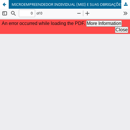
MICROEMPREENDEDOR INDIVIDUAL (MEI) E SUAS OBRIGAÇÕES TRIBUTÁRIAS, FISCAIS E ACESSÓRIAS