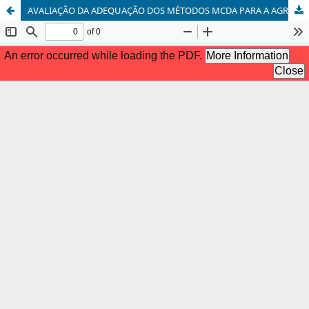
AVALIAÇÃO DA ADEQUAÇÃO DOS MÉTODOS MCDA PARA A AGREGAÇÃO EM ACV-SOCIAL: UMA REVISÃO SISTEMÁTICA