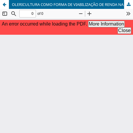
OLERICULTURA COMO FORMA DE VIABILIZAÇÃO DE RENDA NA AGRICULTURA FAMILIAR: UM ESTUDO DE CASO NO MUNCÍPIO DE BOA VISTA DAS MISSÕES – RS