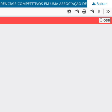
Baixar
RELAÇÃO DO EMPREENDEDORISMO COM O ASSOCIATIVISMO: UM ESTUDO ACERCA DO PERFIL DOS ASSOCIADOS, AÇÕES E DIFERENCIAIS COMPETITIVOS EM UMA ASSOCIAÇÃO DE APICULTORES NO ESTADO DO PIAUÍ.