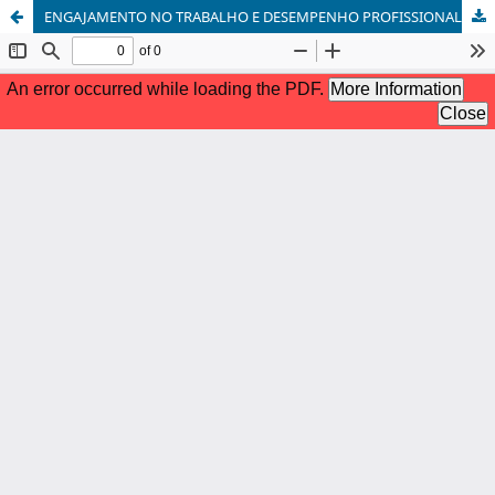
ENGAJAMENTO NO TRABALHO E DESEMPENHO PROFISSIONAL: UMA BREVE DISCUSSÃO