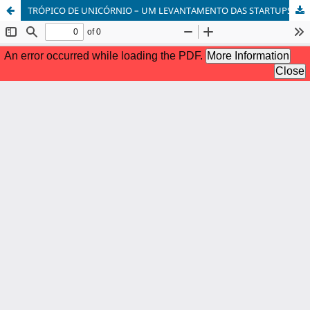
TRÓPICO DE UNICÓRNIO – UM LEVANTAMENTO DAS STARTUPS BRASI-LEIRAS COM POTENCIAL PARA A ECONOMIA AZUL