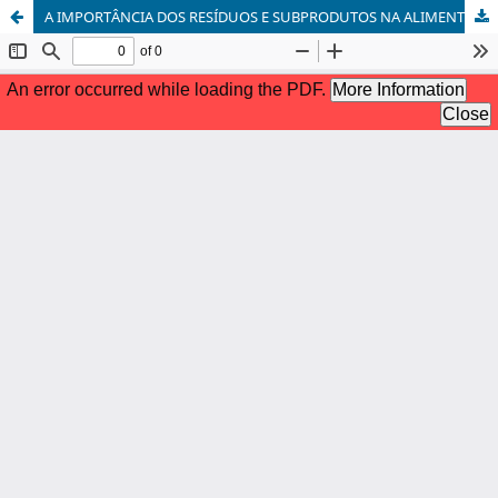
A IMPORTÂNCIA DOS RESÍDUOS E SUBPRODUTOS NA ALIMENTAÇÃO DE ANIMAIS RUMINANTES: UTILIZAÇÃO DE SUBPRODUTOS DO BARU NA ALIMENTAÇÃO DE OVINOS NO NORDESTE GOIANO