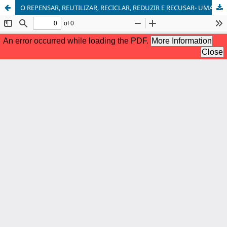
O REPENSAR, REUTILIZAR, RECICLAR, REDUZIR E RECUSAR- UMA ESTRATÉGIA PARA REEDUCAR A MUDANÇA DE HÁBITOS