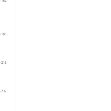
-162
-186
-213
-232