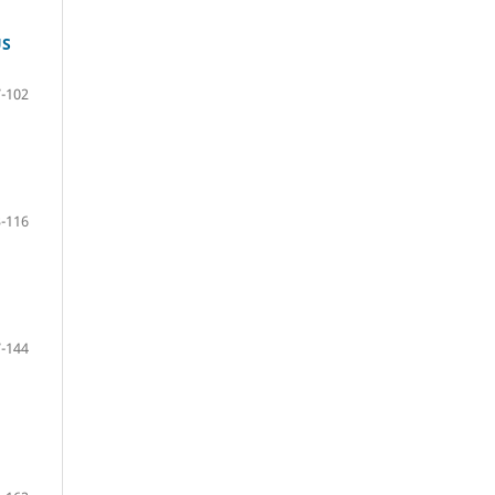
US
-102
-116
-144