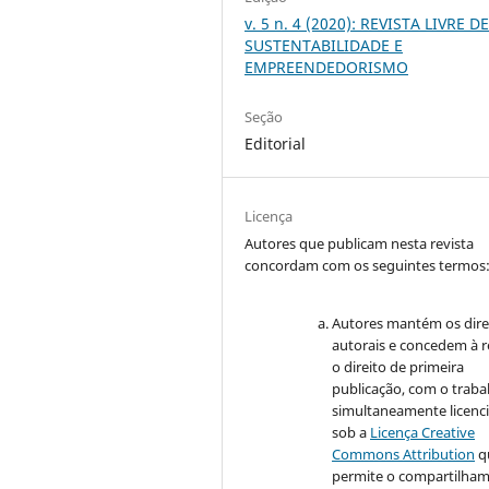
v. 5 n. 4 (2020): REVISTA LIVRE D
SUSTENTABILIDADE E
EMPREENDEDORISMO
Seção
Editorial
Licença
Autores que publicam nesta revista
concordam com os seguintes termos
Autores mantém os dire
autorais e concedem à r
o direito de primeira
publicação, com o traba
simultaneamente licenc
sob a
Licença Creative
Commons Attribution
q
permite o compartilha