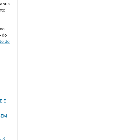
na sua
nto
r
omo
o do
ito do
E E
GEM
. 3