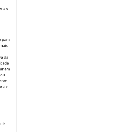
ria e
o para
onais
va da
icada
car em
 ou
, com
ria e
uir