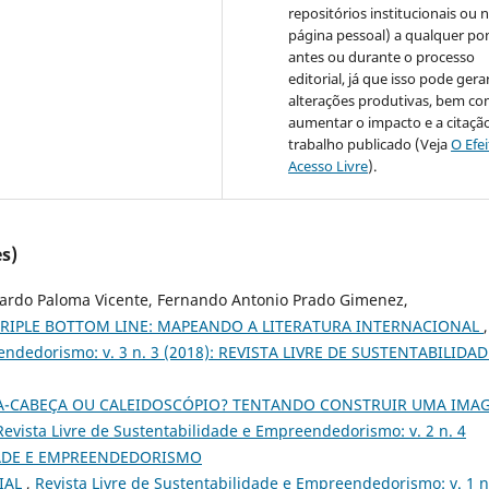
repositórios institucionais ou 
página pessoal) a qualquer po
antes ou durante o processo
editorial, já que isso pode gera
alterações produtivas, bem c
aumentar o impacto e a citaçã
trabalho publicado (Veja
O Efe
Acesso Livre
).
s)
cardo Paloma Vicente, Fernando Antonio Prado Gimenez,
RIPLE BOTTOM LINE: MAPEANDO A LITERATURA INTERNACIONAL
,
eendedorismo: v. 3 n. 3 (2018): REVISTA LIVRE DE SUSTENTABILIDAD
-CABEÇA OU CALEIDOSCÓPIO? TENTANDO CONSTRUIR UMA IMA
Revista Livre de Sustentabilidade e Empreendedorismo: v. 2 n. 4
IDADE E EMPREENDEDORISMO
IAL
,
Revista Livre de Sustentabilidade e Empreendedorismo: v. 1 n