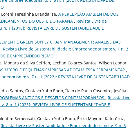
ade e Empreendedorismo: v. 6 n. 1 (2021): REVISTA LIVRE DE
MO
 Loreni Teresinha Brandalise,
A PERCEPÇÃO AMBIENTAL DOS
EDICAMENTOS DO OESTE DO PARANÁ
,
Revista Livre de
 3 n. 1 (2018): REVISTA LIVRE DE SUSTENTABILIDADE E
GEMENT E GREEN SUPPLY CHAIN MANAGEMENT: ANÁLISE DAS
.
,
Revista Livre de Sustentabilidade e Empreendedorismo: v. 1 n. 2
IDADE E EMPREENDEDORISMO
, Monara da Silva Sefrian, Lechan Colares-Santos, Wilson Leonor
 AS MICRO E PEQUENAS EMPRESAS ADOTAM ESSA FERRAMENTA?
,
eendedorismo: v. 7 n. 1 (2022): REVISTA LIVRE DE SUSTENTABILIDAD
dos Santos, Gustavo Yuho Endo, Ítalo de Paula Casemiro, Josélia
 PROBLEMAS ANTIGOS E DESAFIOS CONTEMPORÂNEOS
,
Revista Liv
 v. 8 n. 1 (2023): REVISTA LIVRE DE SUSTENTABILIDADE E
alentim Semensati, Gustavo Yuho Endo, Érika Mayumi Kato-Cruz,
,
Revista Livre de Sustentabilidade e Empreendedorismo: v. 9 n. 3