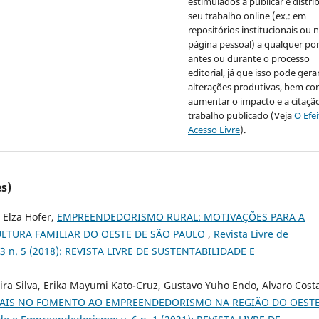
estimulados a publicar e distrib
seu trabalho online (ex.: em
repositórios institucionais ou 
página pessoal) a qualquer po
antes ou durante o processo
editorial, já que isso pode gera
alterações produtivas, bem c
aumentar o impacto e a citaçã
trabalho publicado (Veja
O Efe
Acesso Livre
).
s)
 Elza Hofer,
EMPREENDEDORISMO RURAL: MOTIVAÇÕES PARA A
ULTURA FAMILIAR DO OESTE DE SÃO PAULO
,
Revista Livre de
 3 n. 5 (2018): REVISTA LIVRE DE SUSTENTABILIDADE E
eira Silva, Erika Mayumi Kato-Cruz, Gustavo Yuho Endo, Alvaro Cost
CIAIS NO FOMENTO AO EMPREENDEDORISMO NA REGIÃO DO OEST