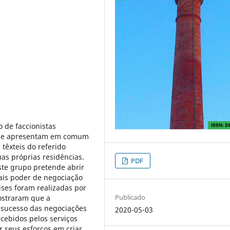
 de faccionistas
 que apresentam em comum
 têxteis do referido
as próprias residências.
PDF
ste grupo pretende abrir
ais poder de negociação
lises foram realizadas por
Publicado
ostraram que a
o sucesso das negociações
2020-05-03
ecebidos pelos serviços
r seus esforços em criar