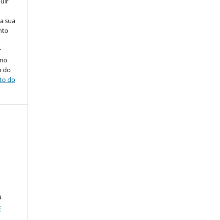
uir
na sua
nto
r
omo
o do
ito do
a
E