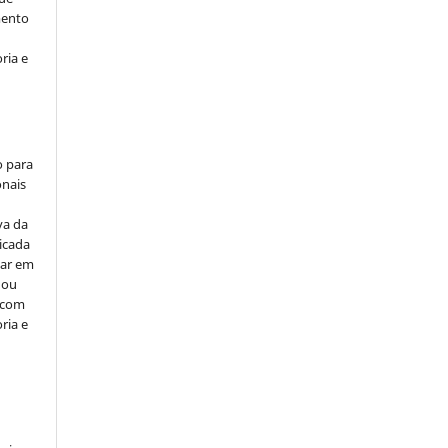
mento
ria e
o para
onais
va da
icada
car em
 ou
, com
ria e